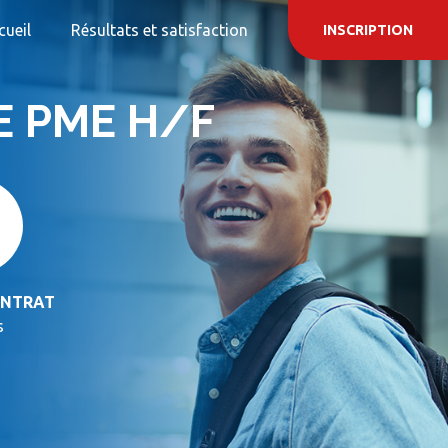
cueil
Résultats et satisfaction
INSCRIPTION
E PME H/F
ONTRAT
s