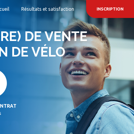
cueil
Résultats et satisfaction
INSCRIPTION
RE) DE VENTE
N DE VÉLO
ONTRAT
s