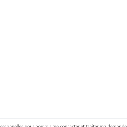
sonnelles pour pouvoir me contacter et traiter ma demande.