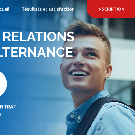
cueil
Résultats et satisfaction
INSCRIPTION
 RELATIONS
ALTERNANCE
ONTRAT
s