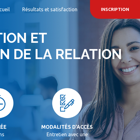
cueil
Résultats et satisfaction
INSCRIPTION
ION ET
ON DE LA RELATION
ÉE
MODALITÉS D'ACCÈS
ns
Entretien avec une